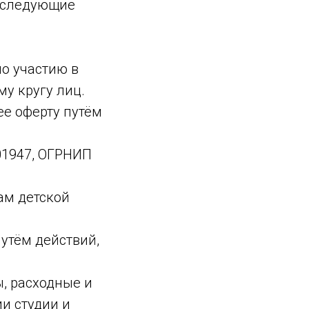
 следующие
о участию в
у кругу лиц.
ее оферту путём
01947, ОГРНИП
ам детской
утём действий,
, расходные и
и студии и