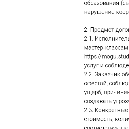
образования (сы
нарушение коорд
2. Предмет дого
2.1. Исполнител
мастер‑классам
https://mogu.st
услуг и соблюд
2.2. Заказчик о
офертой, соблюд
ущерб, причинё
создавать угроз
2.3. Конкретные
стоимость, коли
соответствующе