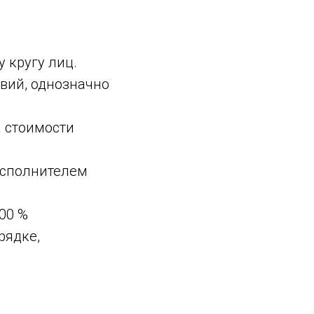
 кругу лиц.
вий, однозначно
а стоимости
Исполнителем
00 %
рядке,