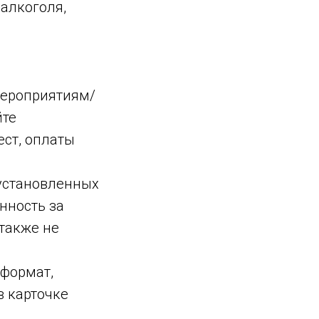
 алкоголя,
 мероприятиям/
йте
ест, оплаты
 установленных
нность за
также не
 формат,
в карточке