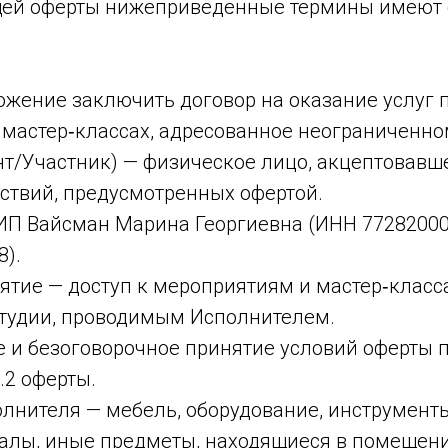
щей оферты нижеприведённые термины имеют
ожение заключить договор на оказание услуг п
мастер‑классах, адресованное неограниченном
нт/Участник) — физическое лицо, акцептовавш
ствий, предусмотренных офертой.
ИП Вайсман Марина Георгиевна (ИНН 7728200
8).
ятие — доступ к мероприятиям и мастер‑класс
студии, проводимым Исполнителем.
 и безоговорочное принятие условий оферты п
.2 оферты.
лнителя — мебель, оборудование, инструменты
алы, иные предметы, находящиеся в помещени