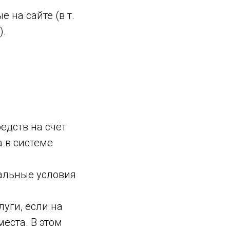
 на сайте (в т.
).
едств на счёт
 в системе
иальные условия
луги, если на
еста. В этом