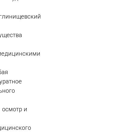
оглинищевский
мущества
 медицинскими
бая
куратное
ьного
 осмотр и
дицинского