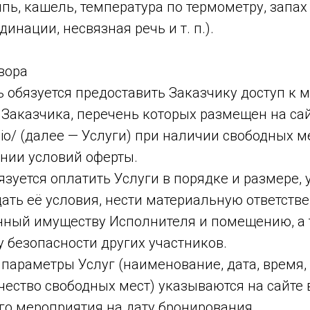
пь, кашель, температура по термометру, запах
инации, несвязная речь и т. п.).
вора
ь обязуется предоставить Заказчику доступ к
 Заказчика, перечень которых размещен на са
udio/ (далее — Услуги) при наличии свободных м
ении условий оферты.
бязуется оплатить Услуги в порядке и размере,
ать её условия, нести материальную ответстве
нный имуществу Исполнителя и помещению, а 
у безопасности других участников.
 параметры Услуг (наименование, дата, время,
чество свободных мест) указываются на сайте 
го мероприятия на дату бронирования.