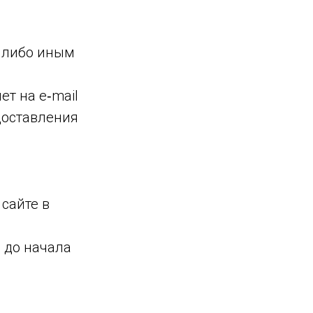
и либо иным
т на e‑mail
доставления
 сайте в
ы до начала